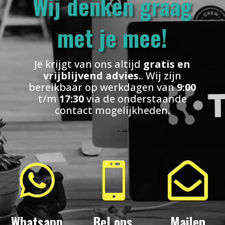
Wij denken graag
met je mee!
Je krijgt van ons altijd
gratis en
vrijblijvend advies.
. Wij zijn
bereikbaar op werkdagen van
9:00
t/m
17:30
via de onderstaande
contact mogelijkheden.



Whatsapp
Bel ons
Mailen