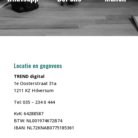
Locatie en gegevens
TREND digital
1e Oosterstraat 31a
1211 KZ Hilversum
Tel: 035 – 234 0 444
KvK: 64288587
BTW: NL001974672B74
IBAN:
NL72KNAB0775185361